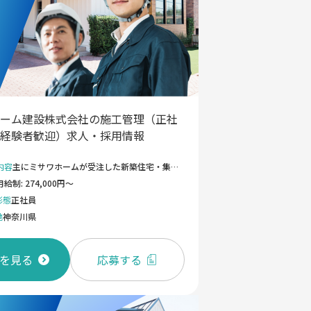
ーム建設株式会社の施工管理（正社
経験者歓迎）求人・採用情報
内容
主にミサワホームが受注した新築住宅・集合住宅の施工管理業務全般をお任せします。 具体的には、工程・品質・原価・安全管理といった、家づくりを総合的に管理するお仕事です。 ◆工事主任（施工管理職）の主な仕事内容は： ・工事スケジュールの作成・管理（進捗状況の確認、納期のコントロール） ・工事安全・品質の管理 ・工事を担当する協力業者・職人さんの手配やコミュニケーション ・工事原価管理等 となります。 首都圏を中心に東京・神奈川・埼玉・千葉エリアを担当します。 ◆ワークスタイル：ノートPCや携帯電話（iPhone）、社⽤⾞（通勤可）を各⾃に貸与しておりますので、勤務場所はテレワーク、オフィス、現場への直⾏直帰など、ハイブリットな勤務が可能です。フレックスタイム制(コアタイム無し)導⼊しており、その⽇の業務予定やプライベートの予定に合わせて最適な勤務形態の選択が可能です。 ◆やりがい：職⼈や関係者との強い信頼関係を築いて住まいをカタチにし、お客様にとても満⾜していただいたとき。 ＜変更の範囲＞ 会社の定める業務
月給制: 274,000円～
形態
正社員
地
神奈川県
を見る
応募する