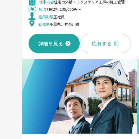
仕事内容
住宅の外構・エクステリア工事の施工管理です。カーポート、テラス、ブロック積み等の見積指示や、専属・提携職人さんとの連携調整など、現場管理を主業務とします。多彩な商材で住環境を豊かにする仕事です。 《業務詳細》 戸建て住宅や集合住宅の外構工事に関する現場代理人として、以下の業務をお任せします。 • 見積指示（カーポート、テラス、ブロック積み、土間コンクリート等） • 専属または提携の職人さんとのスケジュール調整・折衝 • 現場での工程・品質・安全管理。扱う商材は門扉、フェンス、石材 など多岐にわたる業務をお任せします。 ＜変更の範囲＞ 会社の定める業務
給与
月給制: 235,000円～
雇用形態
正社員
勤務地
千葉県、神奈川県
詳細を見る
応募する