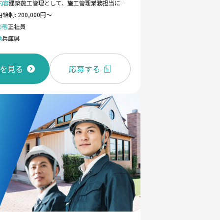
内容
建築施工管理として、施工管理業務担当に従事します。 ・新築物件のアフターメンテナンス、改修工事の管理業務 ・安全管理、工程管理、原価計算、品質管理、見積り作成 ・CADを利用して簡単な図面作成を行う ・各現場での現場管理（竣工写真記録、工程管理等） ・施主様や下請け業者との打ち合わせ 等 《具体的な内容》 ・主な案件：事務所、工場、倉庫 等 新築、改修幅広く案件を受注しています。 ・主要顧客：ヤマサ蒲鉾、関西電力、グローリー等 ・案件金額：約3億円〜約15億円 ・案件エリア：兵庫県内ほぼ9割（播磨地域がメインとなります。現場は同社から30〜40分程度の距離までの案件がメインとなります。)
月給制: 200,000円～
形態
正社員
地
兵庫県
を見る
応募する