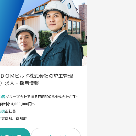
ＤＯＭビルド株式会社の施工管理
）求人・採用情報
内容
グループ会社であるFREEDOM株式会社が手がける注文住宅の施工管理業務をお任せします。 1人あたりの年間担当棟数は10棟程度。 《具体的な業務詳細》 ・事前準備： 設計スタッフとの打ち合わせ（意匠の意図や図面、工期の確認） ・調達・積算： 必要な資材の発注、予算・原価の管理 ・現場マネジメント： 安全管理、品質管理、工程管理全般 《入社後の流れとサポート》 ご入社後は、東京本社にてOJT研修を実施いたします。業務の流れや当社のスタイルに慣れるまで、先輩スタッフが丁寧にフォローしますので、安心してスタートしていただけます。 《働く環境のポイント》 無理のないエリア配置： 担当していただく現場は、ご自身の住まいから通いやすい地域（通勤負担の少ないエリア）を最大限考慮して決定します。 ＜変更の範囲＞ 会社の業務全般
年俸制: 4,000,000円～
形態
正社員
地
東京都、京都府