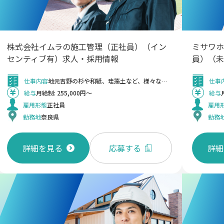
株式会社イムラの施工管理（正社員）（イン
ミサワホ
センティブ有）求人・採用情報
員）（未
仕事内容
地元吉野の杉や和紙、珪藻土など、様々な天然素材を使用している新築戸建住宅やリノベーション（戸建て、マンション）で、着工から完工まで施工管理の業務を行い、クオリティを維持するための重要なお仕事です。 ＝若手スタッフの育成＝ 今まで培われた施工管理の経験や知識を伝え、自然健康住宅の施工管理のプロを育てる役割もお願いします。 ＜変更の範囲＞ 同社の業務全般
仕事
給与
月給制: 255,000円～
給与
雇用形態
正社員
雇用
勤務地
奈良県
勤務
詳細を見る
応募する
詳細