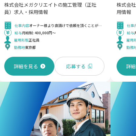
株式会社メガクリエイトの施工管理（正社
株式会社
員）求人・採用情報
用情報
仕事内容
オーナー様より直請けで依頼を頂くことがほとんど（約8割）となります。営業・設計部が作成した図面を基に協力会社に施工を依頼し、施工完了までの内装施工管理業務を行って頂きます。1名あたり6～7現場程を担当し、進捗管理のより上流の部分に携わって頂きます。工期は2週間～2・3年のものまで様々です。 ■募集背景 同社は3つの事業を持ち、空間プロデュース事業（アミューズメント施設、医療介護施設、飲食店などの企画、設計、施工）、ディスプレイ事業部（展示会でのブース企 画）コントラクト事業部（特注家具製作）にて展開しており、今回の募集では主に空間プロデュース事業にて活躍頂ける次世代を担う方を採用したいと考えております。
仕事
給与
月給制: 400,000円～
給与
雇用形態
正社員
雇用
勤務地
東京都
勤務
詳細を見る
応募する
詳細