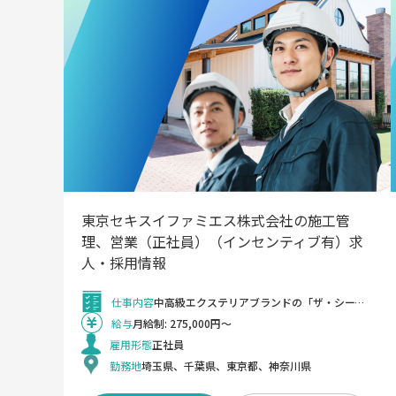
東京セキスイファミエス株式会社の施工管
理、営業（正社員）（インセンティブ有）求
人・採用情報
仕事内容
中高級エクステリアブランドの「ザ・シーズン」でエクステリア（外構）営業および施工管理をご担当いただきます。 素敵でモダンな外構と庭の設計施工を取り扱っており、業界デザイン力NO1ブランドを目指し、数多くのエクステリアコンテストに入賞・実績を重ねて参りました。 時代の移り変わりを反映し、エクステリアの重要性がますます高まっています。 ＜変更の範囲＞ 会社の定める業務
給与
月給制: 275,000円～
雇用形態
正社員
勤務地
埼玉県、千葉県、東京都、神奈川県