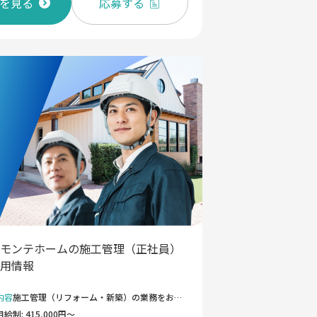
を見る
応募する
モンテホームの施工管理（正社員）
用情報
内容
施工管理（リフォーム・新築）の業務をお任せいたします。 《具体的には》 ・住宅リフォーム（内装・水回り・外壁屋根）や新築工事の施工管理 ・工程管理、品質管理、安全管理 ・協力業者の手配・調整 ・現場巡回、写真管理、進捗報告 ・お客様対応（工事中の説明や相談ごとサポート） 《入社後の流れ》 ・既存現場への同行からスタート ・社内の施工基準やLIXIL研修で基礎習得 ・先輩管理者のOJTを経て、段階的に現場を担当 《キャリア》 ・施工管理の専門職としてスキルアップ ・リフォーム／新築／不動産部門への挑戦も可能（社内異動実績あり） ・将来的にはリーダー・管理職へのキャリアパスも 《業務の特徴》 ・地域密着のため、移動距離が短く現場負担が少ない ・施工品質重視で、無理な工期を押しつけられない文化 ・表彰多数の自社ブランドでお客様からの信頼も厚い ・“お客様の笑顔”を最優先する会社で、やりがいを実感できます ＜変更の範囲＞ 会社の定める業務
月給制: 415,000円～