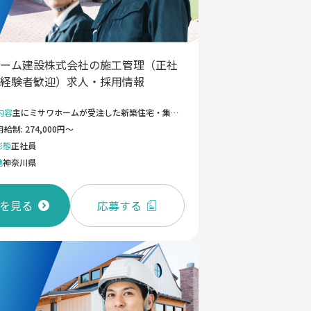
ーム建設株式会社の施工管理（正社
経験者歓迎）求人・採用情報
内容
主にミサワホームが受注した新築住宅・集合住宅、商業施設などの給排水設備工事における施工管理全般をお任せします。 住まいの「水回り」を支える給排水設備は、建物の快適性や安全性に欠かせない重要な設備です。お客様が安心して暮らせる住まいを実現するため、工事が計画どおりに進むよう、現場全体を管理していただきます ◆給排水設備の施工計画の立案、図面チェック ◆協力業者の選定、手配、マネジメント ◆現場における工程、品質、安全、原価の管理 ◆若手技術者の育成、チームマネジメント（※ご経験に応じて） ⾸都圏を中⼼に東京・神奈川・埼⽟エリアを担当します。 ◆ワークスタイル：ノートPCや携帯電話（iPhone）、社⽤⾞（通勤可）を各⾃に貸与しておりますので、直⾏直帰の勤務が可能です。フレックスタイム制(コアタイム無し)導⼊しており、その⽇の業務予定やプライベートの予定に合わせて最適な勤務形態の選択が可能です。 ＜変更の範囲＞ 会社の定める業務
月給制: 274,000円～
形態
正社員
地
神奈川県
を見る
応募する