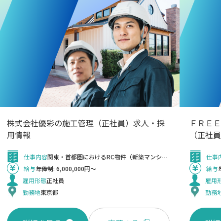
株式会社優彩の施工管理（正社員）求人・採
ＦＲＥＥ
用情報
（正社員
仕事内容
関東・首都圏におけるRC物件（新築マンション等）の施工管理を担当していただきます。 エリアは主に東京23区、川崎市、横浜市となります。現場での品質管理、工程管理、安全管理、原価管理などの業務を行っていただきます。 施工管理のご経験や、建築施工管理技士や建築士の資格を活かし、専門性の高い業務に携わることができます。 ＜変更の範囲＞ 当社業務全般
仕事
給与
年俸制: 6,000,000円～
給与
雇用形態
正社員
雇用
勤務地
東京都
勤務