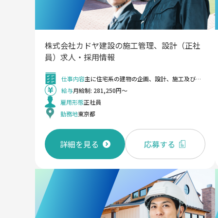
株式会社カドヤ建設の施工管理、設計（正社
員）求人・採用情報
仕事内容
主に住宅系の建物の企画、設計、施工及びリフォームの設計、施工、積算等、住まいに関わる提案から引き渡しまでを一貫して担当して頂きます。 売上の構成としては新築4割：リフォーム6割ですが、対応案件数としてはリフォームや改修が多くなっております。 《具体的には》 ・案件規模：数万円～数十万円と50万以下の案件が多いです ・担当数：20件程 ・エリア：城南地区中心（品川、世田谷、目黒、港区 /川崎、横浜など） ・お客様：設計事務所や株式会社カドヤ不動産からの顧客紹介もあります。リピーター7割の状況です。 《入社後》 スキル感にもよりますが、ご入社後先輩社員と同行いただき覚えてもらいます。株式会社カドヤ不動産の物件から担当いただきます。期間については設定しておらずそれぞれのペースに合わせていきます。経験豊富なベテランが多い環境ですのでご安心ください。 ＜変更の範囲＞ なし
給与
月給制: 281,250円～
雇用形態
正社員
勤務地
東京都
詳細を見る
応募する