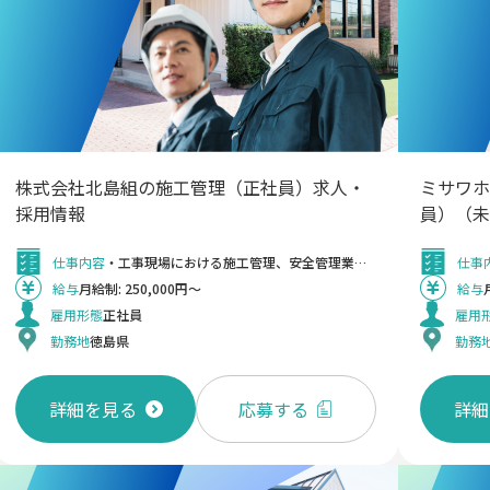
株式会社北島組の施工管理（正社員）求人・
ミサワホ
採用情報
員）（未
仕事内容
・工事現場における施工管理、安全管理業務（現場監督） ・施工計画書の作成、積算 ・工事協力会社の手配、調整、指示など 《職場環境》 ・1級施工管理技士は、土木12名・建築3名在籍中。(1級建築士2名、2級建築士3名) ・資格取得支援制度により入社後に資格を取得した者も多く、取得した資格には資格手当の給付があります。 ・基本的に業務エリアとしては徳島県内のみになりますので、地元で腰を据えて働けます。 《同社の特徴》 ・長年の信用と実績から安定した受注基盤を有し、業況は安定推移しています。 ＜変更の範囲＞ 会社の定める業務
仕事
給与
月給制: 250,000円～
給与
雇用形態
正社員
雇用
勤務地
徳島県
勤務
詳細を見る
応募する
詳細