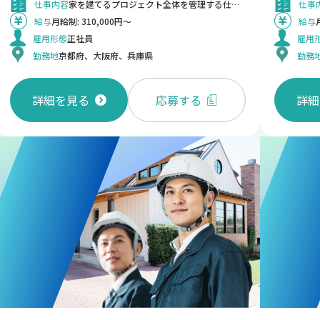
仕事内容
家を建てるプロジェクト全体を管理する仕事です。 お客様が希望する家を建てるための工事を計画し、現場で品質・安全・スケジュールなどを管理する仕事です。 基本3人1チームの【チーム制】。 一人に業務が偏らないよう、チームで役割分担を行い、 困ったときはすぐに相談・フォローができる体制です。 未経験や経験の浅い方も、先輩の指導のもとで段階的にスキルを身につけられる環境を整えています。 お引き渡し時、お客様が喜んでいる姿を近くで見られることが一番のやりがいです！ 自分できちんとスケジューリングできたら、自由に休みを取れる環境で、自分の予定や家族の予定に合わせられます。 《 仕事の流れ 》 ▼社内メンバーと打ち合わせ ▼資材や協力会社などの手配 ▼現場管理／監督業務 ▼完成・引き渡し ▼アフターフォロー ※１案件の期間：打ち合わせ期間含め、約7カ月間 ※担当案件数：平均20件 《 入社後の流れ 》 まずは、1～2日間のマナー研修を実施。その後、OJT研修でどんどん現場に慣れていっていただきます。 経験・スキルによりますが、3～4カ月後には一人で案件を担当。 経験を積み、担当数をどんどん増やしていきましょう。その成果はきちんと評価し、昇給や賞与として還元します！ ※経験を積んでいく中で、担当棟数が増えていきます。 ＜変更の範囲＞ 会社の定める業務
仕事
給与
月給制: 310,000円～
給与
雇用形態
正社員
雇用
勤務地
京都府、大阪府、兵庫県
勤務
詳細を見る
応募する
詳細