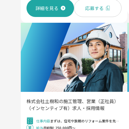
詳細を見る
応募する
株式会社土樹和の施工管理、営業（正社員）
（インセンティブ有）求人・採用情報
仕事内容
まずは、住宅や旅館のリフォーム案件を先輩社員と一緒に担当します。 その後、クリニック・店舗などの商業施設を幅広くお任せします！ ■打合せ同席 問い合わせやご依頼のあったお客様と、打ち合わせをします。 要望や予算などを伺い、それぞれに合った提案を行います。 打合せ内容の記録や提案資料の作成をお手伝いしてもらいます。 ■現場管理・現場対応 工事のスケジュールを立てて、管理を行います。 職人さんや業者さんの進捗を管理してスケジュール通りに 工事が進むようにしていきます。 実際に現場にいき進捗状況の確認や現場の整理整頓などをしてもらいます。 ■引き渡し 一貫して担当をするため、喜びはひとしおです。 《 工事案件の一例 》 ・住宅 ∟主に内装工事や水回り工事を担当していただきます（施工期間は1日～3ヶ月程度） ・旅館 ∟主に客室の改修工事や共用部の改修工事を担当していただきます（施工期間は3ヶ月～6ヶ月程度） ＜変更の範囲＞ なし
給与
月給制: 250,000円～