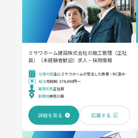
ミサワホーム建設株式会社の施工管理（正社
員）（未経験者歓迎）求人・採用情報
仕事内容
主にミサワホームが受注した鉄⾻・RC造の中⼤規模物件（共同住宅・倉庫・商業施設など）における施⼯管理業務全般をお任せします。 現場の特性に合わせて、スケジュール調整や職⽅・協⼒業者の⼿配なども⼀貫して担当いただきます。 ◆⼯事スケジュールの作成・管理（進捗・納期コントロール） ◆安全・品質・原価の管理 ◆協⼒業者との調整、折衝 ◆積算・発注業務（購買部経由ではなく⾃ら判断可能） ◆現場全体のマネジメント ⼯期は1年前後の案件が中⼼で、⾦額は5〜10億規模。 ⼯事部内で常時2現場ほど施⼯している規模のイメージです。 基本的に直⾏直帰OKで、事務作業は現場・事務所いずれでも可能です。 ⾸都圏を中⼼に東京・神奈川・埼⽟・千葉エリアを担当します。 ◆ワークスタイル：ノートPCや携帯電話（iPhone）、社⽤⾞（通勤可）を各⾃に貸与しておりますので、直⾏直帰の勤務が可能です。フレックスタイム制(コアタイム無し)導⼊しており、その⽇の業務予定やプライベートの予定に合わせて最適な勤務形態の選択が可能です。 ＜変更の範囲＞ 会社の定める業務
給与
月給制: 274,000円～
雇用形態
正社員
勤務地
神奈川県
詳細を見る
応募する