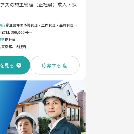
アズの施工管理（正社員）求人・採
内容
受注案件の予算管理・工程管理・品質管理・安全管理を遂行し、制作・施工管理をおこなうディレクション業務 施工管理の仕事は工事が計画どおりに進むよう全体を管理することで、その業務は広範囲にわたります。 主な業務は下記の4つです。 「工程管理」では、決められた工期内に作業が完了するよう人員の配置やスケジュール・進捗管理を行います。 「品質管理」では、材質や強度が仕様書・設計図書の品質を満たしているか確認します。 「原価管理」では、決められた予算内で工事ができるよう人件費や材料費など工事にかかる費用を管理します。 「安全管理」では、現場の作業員の安全を守るために設備・機材の点検や環境整備を行います。 幅広い業務をお任せするので、管理スキルの向上を目指すことができます。 【仕事のやりがい】 施工管理の仕事は、よく「大変」「きつい」と聞くことが多いです。 しかし、そんな苦労の多い施工管理の仕事を、10年・20年と⻑く続けている人が内装業界にはたくさんいます。 なぜ、そんなにも⻑く頑張れるのか。その理由には「仕事に対するやりがい」が大きく関係していると思います。 多くの人が関わり複雑な工程を経る工事の現場では、全体を俯瞰する施工管理が重要な役割を担っています。 現場を指揮する司令塔として、工事に携わる多くの人をまとめ上げ、納期までに工事を終わらせることができたときの安堵感・充実感。 担当した現場を引渡し、開店を迎え、お客様が来場された時の達成感は、何物にも代えがたいものだと思います。 また、自分のスキルアップを実感しやすく、街づくりの一環として社会の役に立っているというやりがいも感じることができるでしょう。 【元請けとして、クライアントと信頼関係を構築】 当社では、ほぼ100％元請けとして工事受注をしております。 物販、飲食、サービス、ホテル、温浴施設など、一般店舗から大型商業施設まで多彩な商空間をつくり出しています。 1人1現場を担当・管理することを基本とし、業務に集中・専念しやすい環境を整え クライアントとのコミュニケーション密度を上げることで信頼度を向上させたいと考えています。
月給制: 300,000円～
形態
正社員
地
東京都、大阪府
を見る
応募する