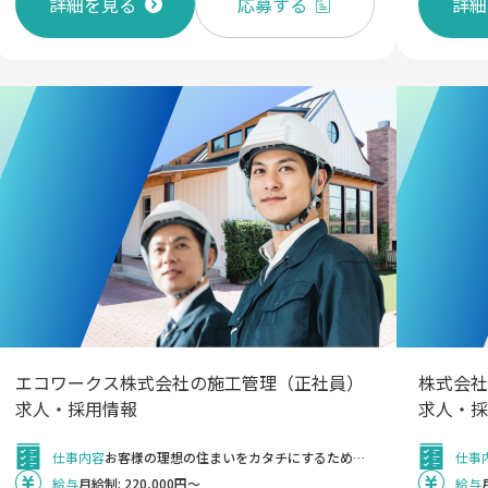
詳細を見る
応募する
詳細
エコワークス株式会社の施工管理（正社員）
株式会社
求人・採用情報
求人・採
仕事内容
お客様の理想の住まいをカタチにするために、現場の品質・工程・安全・コストをトータルで管理する重要なポジションです。 着工から完成・引き渡しまで、すべての工程に一貫して関わることができる、やりがいのある仕事です。 ＝具体的な業務＝ ・人員、工法、機材、資材など、施工手段の選定 ・品質、工程、原価、管理、安全に関する管理業務 ・工程に応じた施工計画の立案 ・協力会社や業者への発注業務 ・営業・設計・インテリアコーディネーターと連携し、お客様とのLINEでのやり取り ※iPhone、iPad、PC支給。LINEも会社アカウント付与。 ＝DX推進＝ ・リモート現場確認ツール「Log Meet」導入 ・施工管理アプリ「現場Plus」活用で業務効率化 ・図面は完全データ化、iPad上で確認・共有 ・360度カメラでの現場記録・報告が可能 ＝1日の勤務スケジュール例＝ 09:00 出勤・朝礼（当日の進捗共有） 10:00 現場移動・施工管理 12:00 昼食 13:00 現場調査・確認 16:00 発注業務・社内打ち合わせ 18:00 退勤 ＝紹介動画＝ ①エコワークスの住まいづくりのこだわり （天然乾燥木材で家を作る理由） https://youtu.be/K7HD1yPPQCw ②エコワークスのSDGsへの取組 （環境省で紹介された動画です） https://youtu.be/8FBgkq_J76I ③エコワークスの会社紹介 （学卒向け動画ですがご参考まで） https://youtu.be/ZwGMFjfn5CU ④脱炭素社会に住宅不動産業界として向き合うには ★追加 （CSV経営に関するインタビュー動画です） https://www.youtube.com/watch?v=4O6GIWGec_M ⑤モデルハウスルームツアー （福岡市西区にあるモデルハウスです） https://youtu.be/Z4z5H2JvY7g ⑥2022年4月断熱等級の改正 （断熱等級改正に関する解説動画です） https://youtu.be/Y47TMUyggc4 ⑦床下エアコンの家を高性能サーモカメラで検証 （断熱性に関する検証動画です） https://youtu.be/VBwurdOQj_g
仕事
給与
月給制: 220,000円～
給与