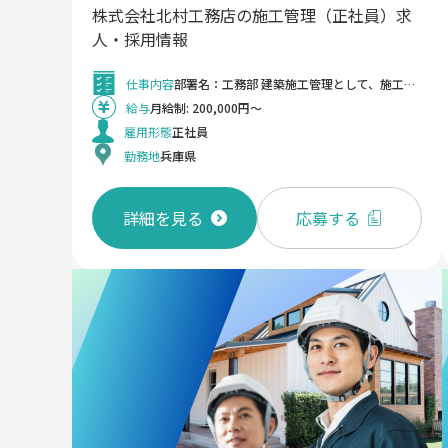
株式会社北村工務店の施工管理（正社員）求
人・採用情報
仕事内容
部署名：工務部 建築施工管理として、施工管理業務担当に従事します。 ・現場事務所にてCADを利用して簡単な図面作成を行う ・各現場での現場管理（竣工写真記録、工程管理等） ・現場業務全般 ・施主様や下請け業者との打ち合わせ 等 具体的内容 ・主な案件：事務所、工場、倉庫 等 新築、改修幅広く案件を受注しています。 ・主要顧客：ヤマサ蒲鉾、関西電力、グローリー等 ・案件金額：約3億円〜約15億円 ・案件エリア：兵庫県内ほぼ9割（播磨地域がメインとなります。現場は同社から30〜40分程度の距離までの案件がメインとなります。)
給与
月給制: 200,000円～
雇用形態
正社員
勤務地
兵庫県
詳細を見る
応募する