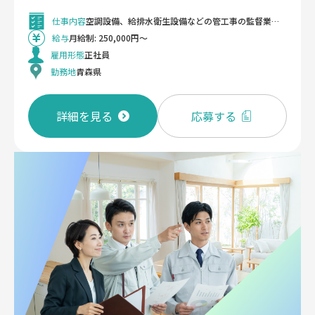
仕事内容
空調設備、給排水衛生設備などの管工事の監督業務をお任せします。担当物件は青森県東部を中心に県内が多く、商用施設や学校や病院などの公共施設など案件も幅広く対応しています。 《具体的には》 施工現場における監理/監督、設計図/施工図の作成、清算業務、作業スタッフの指導や手配、積算業務などをお任せします。 《案件数》 年間100件ほど 《同時進行》 1～2件ほど 《繁忙期》 10月～3月(繁忙期の平均残業時間：月30時間) ＜変更の範囲＞ なし
給与
月給制: 250,000円～
雇用形態
正社員
勤務地
青森県
詳細を見る
応募する