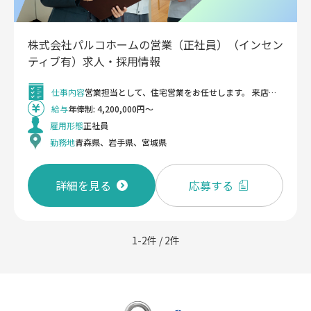
株式会社パルコホームの営業（正社員）（インセン
ティブ有）求人・採用情報
仕事内容
営業担当として、住宅営業をお任せします。 来店されたお客様への対応がメイン業務となります。 お客様が当社HPやインスタなどネットからの情報から、ある程度購入したい家を決めて来店することが多くなっております。 建てたい家や構想がある程度決まっている状態のため、お客様のライフプランとの兼ね合い、資金（予算）に関する相談対応を行っていただきます。 お客様のニーズやご要望、想いを傾聴し、「プラン実現」のためにはどうすればよいかをお客様と一緒になって考え、かなえていくことがミッションとなります。 もちろん予算の制約もありますので、マネープランについても相談に乗りながら、実現に向けて打合せを行っていただきます。 ＜変更の範囲＞ 会社の定める業務
給与
年俸制: 4,200,000円～
雇用形態
正社員
勤務地
青森県、岩手県、宮城県
詳細を見る
応募する
1-2件 / 2件